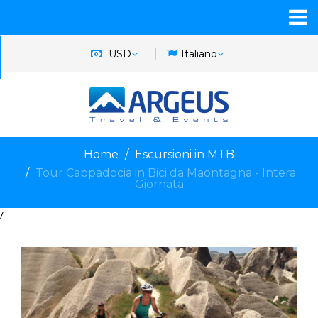
USD
Italiano
Home
Escursioni in MTB
Tour Cappadocia in Bici da Maontagna - Intera
Giornata
/
iornata