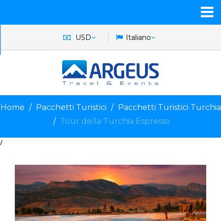
USD
Italiano
Home
Pacchetti Turistici
Pacchetti Turistici Turchia
Tour della Turchia Espresso
/