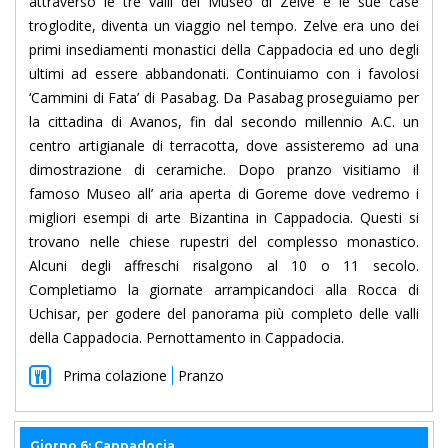
attraverso le tre valli del Museo di Zelve e le sue case
troglodite, diventa un viaggio nel tempo. Zelve era uno dei
primi insediamenti monastici della Cappadocia ed uno degli
ultimi ad essere abbandonati. Continuiamo con i favolosi
‘Cammini di Fata’ di Pasabag. Da Pasabag proseguiamo per
la cittadina di Avanos, fin dal secondo millennio A.C. un
centro artigianale di terracotta, dove assisteremo ad una
dimostrazione di ceramiche. Dopo pranzo visitiamo il
famoso Museo all’ aria aperta di Goreme dove vedremo i
migliori esempi di arte Bizantina in Cappadocia. Questi si
trovano nelle chiese rupestri del complesso monastico.
Alcuni degli affreschi risalgono al 10 o 11 secolo.
Completiamo la giornate arrampicandoci alla Rocca di
Uchisar, per godere del panorama più completo delle valli
della Cappadocia. Pernottamento in Cappadocia.
Prima colazione
Pranzo
Giorno 6: Cappadocia