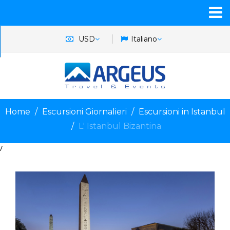
USD
Italiano
Home
Escursioni Giornalieri
Escursioni in Istanbul
L' Istanbul Bizantina
/