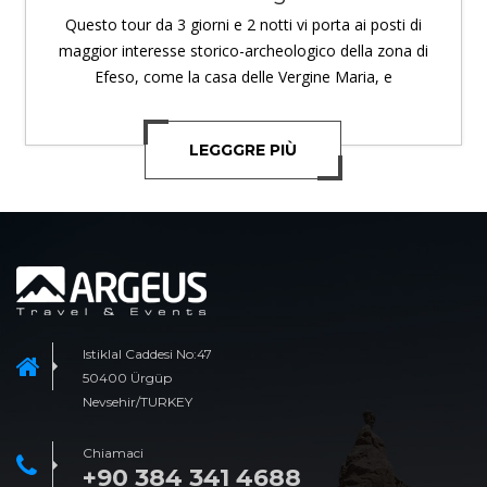
Questo tour da 3 giorni e 2 notti vi porta ai posti di
maggior interesse storico-archeologico della zona di
Efeso, come la casa delle Vergine Maria, e
LEGGGRE PIÙ
Istiklal Caddesi No:47
50400 Ürgüp
Nevsehir/TURKEY
Chiamaci
+90 384 341 4688