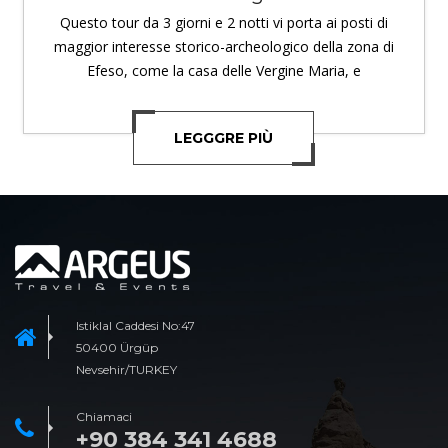
Questo tour da 3 giorni e 2 notti vi porta ai posti di
maggior interesse storico-archeologico della zona di
Efeso, come la casa delle Vergine Maria, e
LEGGGRE PIÙ
Istiklal Caddesi No:47
50400 Ürgüp
Nevsehir/TURKEY
Chiamaci
+90 384 341 4688